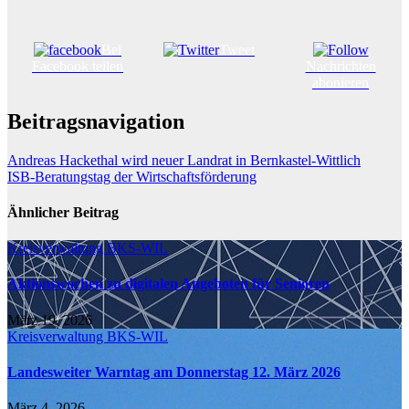
Bei
Tweet
Facebook teilen
Nachrichten
abonieren
Beitragsnavigation
Andreas Hackethal wird neuer Landrat in Bernkastel-Wittlich
ISB-Beratungstag der Wirtschaftsförderung
Ähnlicher Beitrag
Kreisverwaltung BKS-WIL
Aktionswochen zu digitalen Angeboten für Senioren
März 19, 2026
Kreisverwaltung BKS-WIL
Landesweiter Warntag am Donnerstag 12. März 2026
März 4, 2026