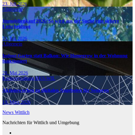
23. Juli 2026
Allgemein
Immobilienkauf 2026: So wird aus der Suche eine sichere
Entscheidung
21. Juli 2026
Allgemein
Indoor-Garten statt Balkon: Wie Homegrow in der Wohnung
funktioniert
28. Mai 2026
Kreisverwaltung BKS-WIL
Aktionswochen zu digitalen Angeboten für Senioren
19. März 2026
News Wittlich
Nachrichten für Wittlich und Umgebung