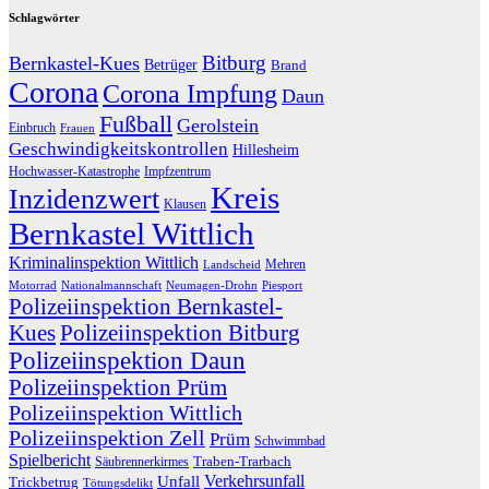
Schlagwörter
Bitburg
Bernkastel-Kues
Betrüger
Brand
Corona
Corona Impfung
Daun
Fußball
Gerolstein
Einbruch
Frauen
Geschwindigkeitskontrollen
Hillesheim
Hochwasser-Katastrophe
Impfzentrum
Kreis
Inzidenzwert
Klausen
Bernkastel Wittlich
Kriminalinspektion Wittlich
Mehren
Landscheid
Motorrad
Nationalmannschaft
Neumagen-Drohn
Piesport
Polizeiinspektion Bernkastel-
Kues
Polizeiinspektion Bitburg
Polizeiinspektion Daun
Polizeiinspektion Prüm
Polizeiinspektion Wittlich
Polizeiinspektion Zell
Prüm
Schwimmbad
Spielbericht
Traben-Trarbach
Säubrennerkirmes
Verkehrsunfall
Unfall
Trickbetrug
Tötungsdelikt