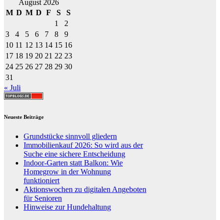
August 2026
M
D
M
D
F
S
S
1
2
3
4
5
6
7
8
9
10
11
12
13
14
15
16
17
18
19
20
21
22
23
24
25
26
27
28
29
30
31
« Juli
Neueste Beiträge
Grundstücke sinnvoll gliedern
Immobilienkauf 2026: So wird aus der
Suche eine sichere Entscheidung
Indoor-Garten statt Balkon: Wie
Homegrow in der Wohnung
funktioniert
Aktionswochen zu digitalen Angeboten
für Senioren
Hinweise zur Hundehaltung