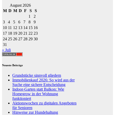
August 2026
M
D
M
D
F
S
S
1
2
3
4
5
6
7
8
9
10
11
12
13
14
15
16
17
18
19
20
21
22
23
24
25
26
27
28
29
30
31
« Juli
Neueste Beiträge
Grundstücke sinnvoll gliedern
Immobilienkauf 2026: So wird aus der
Suche eine sichere Entscheidung
Indoor-Garten statt Balkon: Wie
Homegrow in der Wohnung
funktioniert
Aktionswochen zu digitalen Angeboten
für Senioren
Hinweise zur Hundehaltung