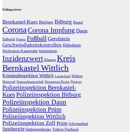
Schlagwörter
Bitburg
Bernkastel-Kues
Betrüger
Brand
Corona
Corona Impfung
Daun
Fußball
Gerolstein
Einbruch
Frauen
Geschwindigkeitskontrollen
Hillesheim
Hochwasser-Katastrophe
Impfzentrum
Kreis
Inzidenzwert
Klausen
Bernkastel Wittlich
Kriminalinspektion Wittlich
Mehren
Landscheid
Motorrad
Nationalmannschaft
Neumagen-Drohn
Piesport
Polizeiinspektion Bernkastel-
Kues
Polizeiinspektion Bitburg
Polizeiinspektion Daun
Polizeiinspektion Prüm
Polizeiinspektion Wittlich
Polizeiinspektion Zell
Prüm
Schwimmbad
Spielbericht
Traben-Trarbach
Säubrennerkirmes