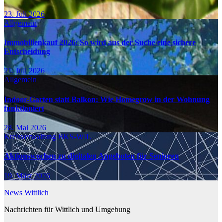
23. Juli 2026
Allgemein
Immobilienkauf 2026: So wird aus der Suche eine sichere
Entscheidung
21. Juli 2026
Allgemein
Indoor-Garten statt Balkon: Wie Homegrow in der Wohnung
funktioniert
28. Mai 2026
Kreisverwaltung BKS-WIL
Aktionswochen zu digitalen Angeboten für Senioren
19. März 2026
News Wittlich
Nachrichten für Wittlich und Umgebung