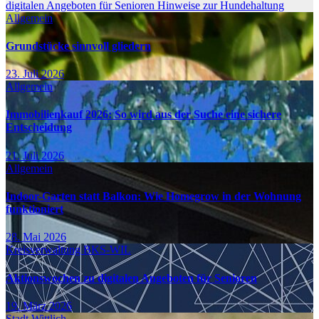
digitalen Angeboten für Senioren
Hinweise zur Hundehaltung
Allgemein
Grundstücke sinnvoll gliedern
23. Juli 2026
Allgemein
Immobilienkauf 2026: So wird aus der Suche eine sichere
Entscheidung
21. Juli 2026
Allgemein
Indoor-Garten statt Balkon: Wie Homegrow in der Wohnung
funktioniert
28. Mai 2026
Kreisverwaltung BKS-WIL
Aktionswochen zu digitalen Angeboten für Senioren
19. März 2026
Stadt Wittlich