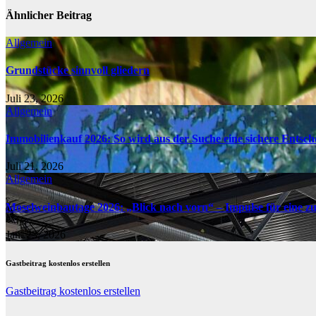
Ähnlicher Beitrag
Allgemein
Grundstücke sinnvoll gliedern
Juli 23, 2026
Allgemein
Immobilienkauf 2026: So wird aus der Suche eine sichere Entsc
Juli 21, 2026
Allgemein
Moselweinbautage 2026: „Blick nach vorn“ – Impulse für eine z
Jan. 23, 2026
Gastbeitrag kostenlos erstellen
Gastbeitrag kostenlos erstellen