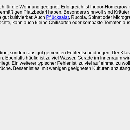
atisch für die Wohnung geeignet. Erfolgreich ist Indoor-Homegro
mäßigen Platzbedarf haben. Besonders sinnvoll sind Kräuter wi
 gut kultivierbar. Auch
Pflücksalat
, Rucola, Spinat oder Microgr
möchte, kann auch kleine Chilisorten oder kompakte Tomaten aus
ion, sondern aus gut gemeinten Fehlentscheidungen. Der Klassi
. Ebenfalls häufig ist zu viel Wasser. Gerade im Innenraum wird
iegt. Ein weiterer typischer Fehler ist, zu viel auf einmal zu wol
prüche. Besser ist es, mit wenigen geeigneten Kulturen anzufa