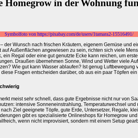
ie Homegrow in der Wohnung fun
Symbolfoto von https://pixabay.com/de/users/1tamara2-15516491/
en – der Wunsch nach frischen Kräutern, eigenem Gemüse und ei
 auf Außenflächen angewiesen zu sein, richten sich viele Mens
in Regal oder eine gut genutzte Ecke kann reichen, um erste P
ngungen. Draußen übernehmen Sonne, Wind und Wetter viele Au
nzen? Wie gut kann Wasser ablaufen? Ist genug Luftbewegung 
iese Fragen entscheiden darüber, ob aus ein paar Töpfen ein f
chwierig
t meist sehr schnell, dass gute Ergebnisse nicht nur von Saa
h nutzen: intensive Sonneneinstrahlung, Temperaturwechsel un
nach Ziel geeignete Töpfe, gute Erde, Untersetzer, Regale, kl
rderungen gibt es spezialisierte Onlineshops für Homegrow und
ilfreich, wenn nicht improvisiert, sondern mit einem Setup gear