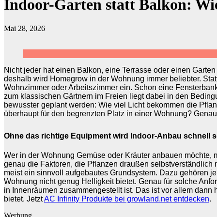
Indoor-Garten statt Balkon: W
Mai 28, 2026
Nicht jeder hat einen Balkon, eine Terrasse oder einen Gart
deshalb wird Homegrow in der Wohnung immer beliebter. Statt
Wohnzimmer oder Arbeitszimmer ein. Schon eine Fensterbank, e
zum klassischen Gärtnern im Freien liegt dabei in den Bedi
bewusster geplant werden: Wie viel Licht bekommen die Pfla
überhaupt für den begrenzten Platz in einer Wohnung? Genau d
Ohne das richtige Equipment wird Indoor-Anbau schnell s
Wer in der Wohnung Gemüse oder Kräuter anbauen möchte, merk
genau die Faktoren, die Pflanzen draußen selbstverständlic
meist ein sinnvoll aufgebautes Grundsystem. Dazu gehören je 
Wohnung nicht genug Helligkeit bietet. Genau für solche Anfo
in Innenräumen zusammengestellt ist. Das ist vor allem dann h
bietet.
Jetzt
AC Infinity Produkte bei growland.net entdecken
.
Werbung