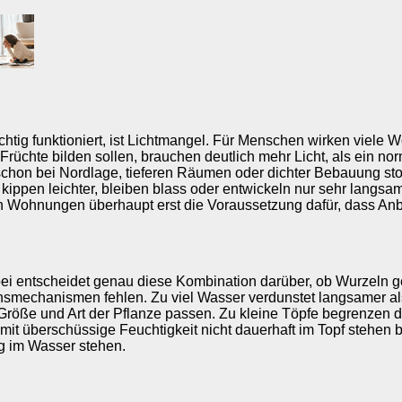
htig funktioniert, ist Lichtmangel. Für Menschen wirken viele 
üchte bilden sollen, brauchen deutlich mehr Licht, als ein nor
schon bei Nordlage, tieferen Räumen oder dichter Bebauung st
 kippen leichter, bleiben blass oder entwickeln nur sehr lang
len Wohnungen überhaupt erst die Voraussetzung dafür, dass Anb
bei entscheidet genau diese Kombination darüber, ob Wurzeln
ichsmechanismen fehlen. Zu viel Wasser verdunstet langsamer a
 Größe und Art der Pflanze passen. Zu kleine Töpfe begrenze
mit überschüssige Feuchtigkeit nicht dauerhaft im Topf stehen 
ig im Wasser stehen.