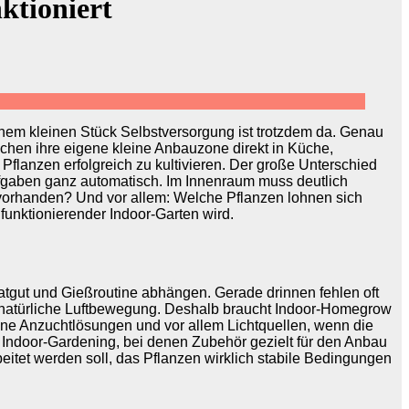
ktioniert
nem kleinen Stück Selbstversorgung ist trotzdem da. Genau
chen ihre eigene kleine Anbauzone direkt in Küche,
flanzen erfolgreich zu kultivieren. Der große Unterschied
fgaben ganz automatisch. Im Innenraum muss deutlich
vorhanden? Und vor allem: Welche Pflanzen lohnen sich
unktionierender Indoor-Garten wird.
tgut und Gießroutine abhängen. Gerade drinnen fehlen oft
d natürliche Luftbewegung. Deshalb braucht Indoor-Homegrow
eine Anzuchtlösungen und vor allem Lichtquellen, wenn die
 Indoor-Gardening, bei denen Zubehör gezielt für den Anbau
beitet werden soll, das Pflanzen wirklich stabile Bedingungen