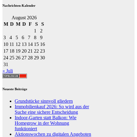
Nachrichten-Kalender
August 2026
M
D
M
D
F
S
S
1
2
3
4
5
6
7
8
9
10
11
12
13
14
15
16
17
18
19
20
21
22
23
24
25
26
27
28
29
30
31
« Juli
Neueste Beiträge
Grundstücke sinnvoll gliedern
Immobilienkauf 2026: So wird aus der
Suche eine sichere Entscheidung
Indoor-Garten statt Balkon: Wie
Homegrow in der Wohnung
funktioniert
Aktionswochen zu digitalen Angeboten