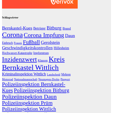
Schlagwörter
Bitburg
Bernkastel-Kues
Betrüger
Brand
Corona
Corona Impfung
Daun
Fußball
Gerolstein
Einbruch
Frauen
Geschwindigkeitskontrollen
Hillesheim
Hochwasser-Katastrophe
Impfzentrum
Kreis
Inzidenzwert
Klausen
Bernkastel Wittlich
Kriminalinspektion Wittlich
Mehren
Landscheid
Motorrad
Nationalmannschaft
Neumagen-Drohn
Piesport
Polizeiinspektion Bernkastel-
Kues
Polizeiinspektion Bitburg
Polizeiinspektion Daun
Polizeiinspektion Prüm
Polizeiinspektion Wittlich