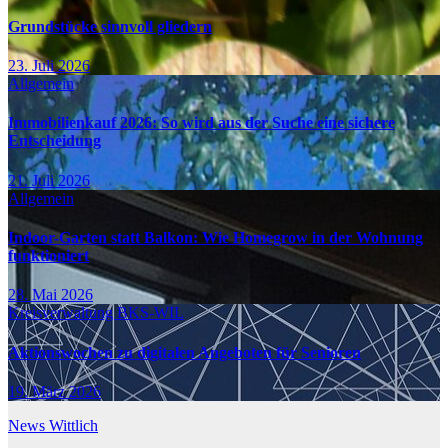
Grundstücke sinnvoll gliedern
23. Juli 2026
Allgemein
Immobilienkauf 2026: So wird aus der Suche eine sichere
Entscheidung
21. Juli 2026
Allgemein
Indoor-Garten statt Balkon: Wie Homegrow in der Wohnung
funktioniert
28. Mai 2026
Kreisverwaltung BKS-WIL
Aktionswochen zu digitalen Angeboten für Senioren
19. März 2026
News Wittlich