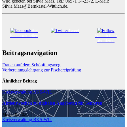
wird gebeten bei Silvia Maas, Tel.: 06571 14-2372, E-Mail:
Silvia.Maas@Bernkastel-Wittlich.de.
Bei
Tweet
Facebook teilen
Nachrichten
abonieren
Beitragsnavigation
Frauen auf dem Schöpfungsweg
Vorbereitungslehrgang zur Fischereiprüfung
Ähnlicher Beitrag
Kreisverwaltung BKS-WIL
Aktionswochen zu digitalen Angeboten für Senioren
März 19, 2026
Kreisverwaltung BKS-WIL