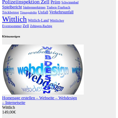
Polizeiinspektion Zell
Prüm
Schwimmbad
Spielbericht
Traben-Trarbach
Säubrennerkirmes
Verkehrsunfall
Unfall
Trickbetrug
Tötungsdelikt
Wittlich
Wittlich-Land
Wittlicher
Zell
Eventsommer
Zeltingen-Rachtig
Kleinanzeigen
Homepage erstellen – Webseite – Webdesign
– Internetseite
Wittlich
149,00€