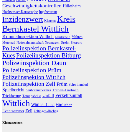
Einbruch
Frauen
Geschwindigkeitskontrollen
Hillesheim
Hochwasser-Katastrophe
Impfzentrum
Kreis
Inzidenzwert
Klausen
Bernkastel Wittlich
Kriminalinspektion Wittlich
Mehren
Landscheid
Motorrad
Nationalmannschaft
Neumagen-Drohn
Piesport
Polizeiinspektion Bernkastel-
Kues
Polizeiinspektion Bitburg
Polizeiinspektion Daun
Polizeiinspektion Prüm
Polizeiinspektion Wittlich
Polizeiinspektion Zell
Prüm
Schwimmbad
Spielbericht
Traben-Trarbach
Säubrennerkirmes
Verkehrsunfall
Unfall
Trickbetrug
Tötungsdelikt
Wittlich
Wittlich-Land
Wittlicher
Zell
Eventsommer
Zeltingen-Rachtig
Kleinanzeigen