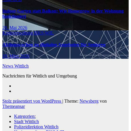
Indoor-Garten statt Balkon: Wie Homegrow in der Wohnung
funktioniert
28. Mai 2026
Kreisverwaltung BKS-WIL
Aktionswochen zu digitalen Angeboten für Senioren
19. März 2026
News Wittlich
Nachrichten für Wittlich und Umgebung
Stolz präsentiert von WordPress
|
Theme:
Newsberg
von
Themeansar
Kategorien:
Stadt Wittlich
Polizeidirektion Wittlich