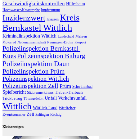
Geschwindigkeitskontrollen
Hillesheim
Hochwasser-Katastrophe
Impfzentrum
Kreis
Inzidenzwert
Klausen
Bernkastel Wittlich
Kriminalinspektion Wittlich
Mehren
Landscheid
Motorrad
Nationalmannschaft
Neumagen-Drohn
Piesport
Polizeiinspektion Bernkastel-
Kues
Polizeiinspektion Bitburg
Polizeiinspektion Daun
Polizeiinspektion Prüm
Polizeiinspektion Wittlich
Polizeiinspektion Zell
Prüm
Schwimmbad
Spielbericht
Traben-Trarbach
Säubrennerkirmes
Verkehrsunfall
Unfall
Trickbetrug
Tötungsdelikt
Wittlich
Wittlich-Land
Wittlicher
Zell
Eventsommer
Zeltingen-Rachtig
Kleinanzeigen