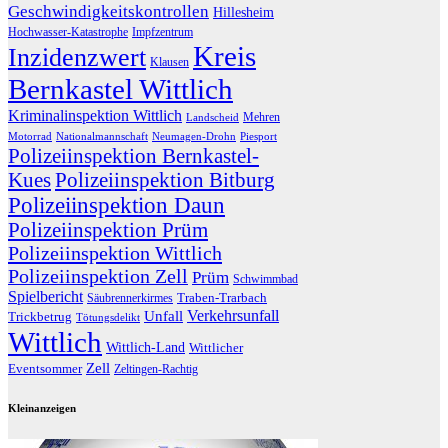
Geschwindigkeitskontrollen
Hillesheim
Hochwasser-Katastrophe
Impfzentrum
Kreis
Inzidenzwert
Klausen
Bernkastel Wittlich
Kriminalinspektion Wittlich
Mehren
Landscheid
Motorrad
Nationalmannschaft
Neumagen-Drohn
Piesport
Polizeiinspektion Bernkastel-
Kues
Polizeiinspektion Bitburg
Polizeiinspektion Daun
Polizeiinspektion Prüm
Polizeiinspektion Wittlich
Polizeiinspektion Zell
Prüm
Schwimmbad
Spielbericht
Traben-Trarbach
Säubrennerkirmes
Verkehrsunfall
Unfall
Trickbetrug
Tötungsdelikt
Wittlich
Wittlich-Land
Wittlicher
Zell
Eventsommer
Zeltingen-Rachtig
Kleinanzeigen