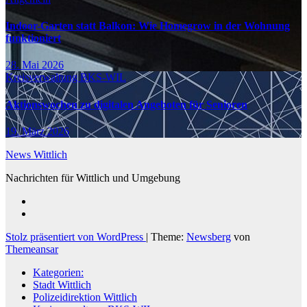
Indoor-Garten statt Balkon: Wie Homegrow in der Wohnung
funktioniert
28. Mai 2026
Kreisverwaltung BKS-WIL
Aktionswochen zu digitalen Angeboten für Senioren
19. März 2026
News Wittlich
Nachrichten für Wittlich und Umgebung
Stolz präsentiert von WordPress
|
Theme:
Newsberg
von
Themeansar
Kategorien:
Stadt Wittlich
Polizeidirektion Wittlich